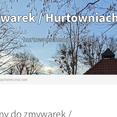
ywarek / Hurtowniac
hurtowniachemiczna.com
niachemiczna.com
ny do zmywarek /