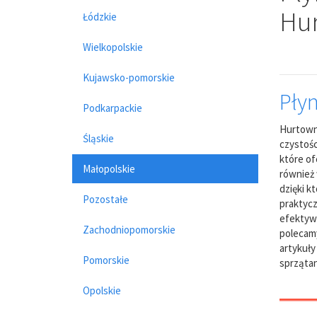
Hu
Łódzkie
Wielkopolskie
Kujawsko-pomorskie
Pły
Podkarpackie
Hurtown
Śląskie
czystośc
które of
Małopolskie
również 
dzięki k
Pozostałe
praktycz
efektywn
Zachodniopomorskie
polecamy
artykuły
Pomorskie
sprzątan
Opolskie