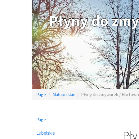
Płyny do zm
Page
Małopolskie
Płyny do zmywarek / Hurtow
Page
Pły
Lubelskie