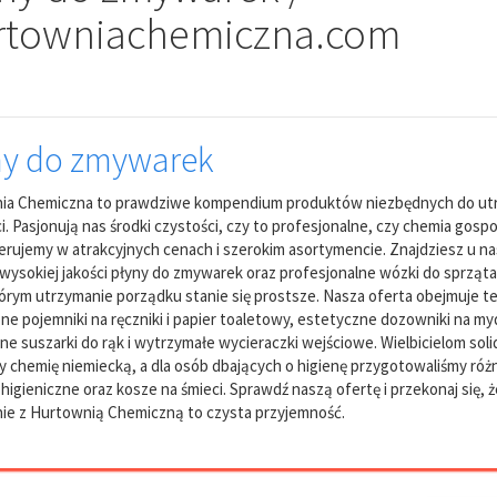
rtowniachemiczna.com
ny do zmywarek
ia Chemiczna to prawdziwe kompendium produktów niezbędnych do ut
i. Pasjonują nas środki czystości, czy to profesjonalne, czy chemia gosp
erujemy w atrakcyjnych cenach i szerokim asortymencie. Znajdziesz u na
wysokiej jakości płyny do zmywarek oraz profesjonalne wózki do sprząta
tórym utrzymanie porządku stanie się prostsze. Nasza oferta obejmuje t
ne pojemniki na ręczniki i papier toaletowy, estetyczne dozowniki na my
e suszarki do rąk i wytrzymałe wycieraczki wejściowe. Wielbicielom soli
 chemię niemiecką, a dla osób dbających o higienę przygotowaliśmy ró
 higieniczne oraz kosze na śmieci. Sprawdź naszą ofertę i przekonaj się, ż
ie z Hurtownią Chemiczną to czysta przyjemność.