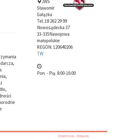
JWS
Sławomir
Gałązka
Tel.:
18 262 29 99
Nowosądecka 37
33-335
Nawojowa
małopolskie
REGON: 120640206
TW
rzymania
odarcza,
s
Pon. - Pią. 8:00-16:00
nia,
eż
dło,
dności
żnorodne
e